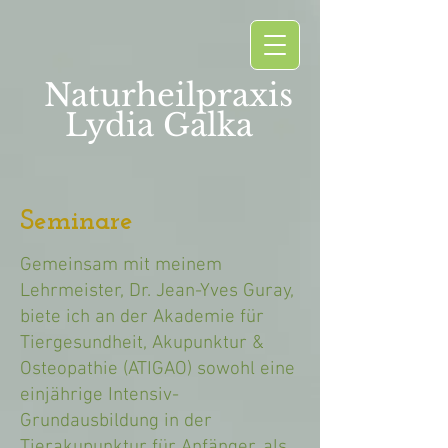
Naturheilpraxis
Lydia Galka
Seminare
Gemeinsam mit meinem
Lehrmeister, Dr. Jean-Yves Guray,
biete ich an der Akademie für
Tiergesundheit, Akupunktur &
Osteopathie (ATIGAO) sowohl eine
einjährige Intensiv-
Grundausbildung in der
Tierakupunktur für Anfänger, als